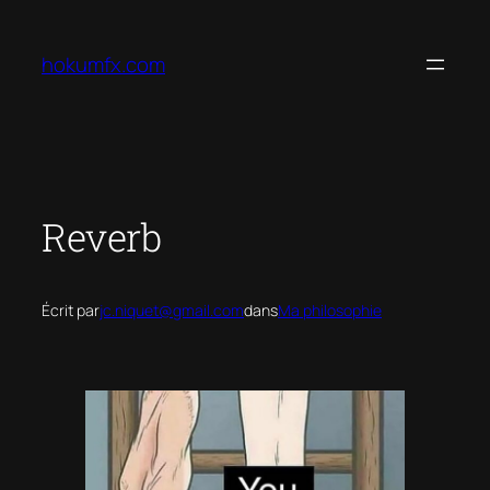
Aller
au
hokumfx.com
contenu
Reverb
Écrit par
jc.niquet@gmail.com
dans
Ma philosophie