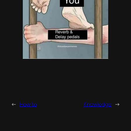
←
How to
Knowledge
→