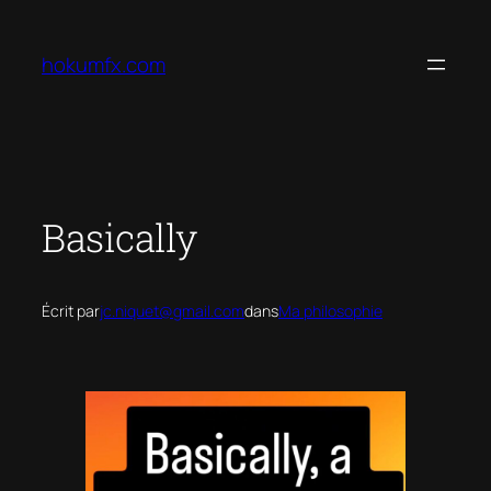
Aller
au
hokumfx.com
contenu
Basically
Écrit par
jc.niquet@gmail.com
dans
Ma philosophie