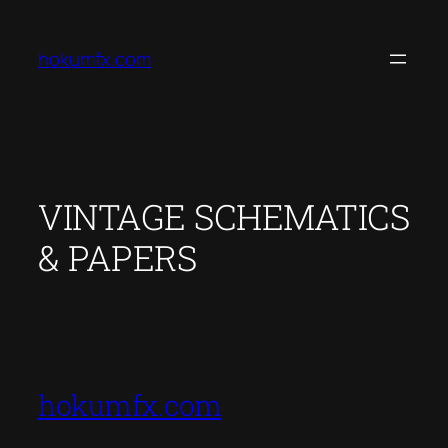
Aller
au
hokumfx.com
contenu
VINTAGE SCHEMATICS
& PAPERS
hokumfx.com