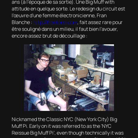
ans (à l’époque de sa sortie). Une Big Muff
with
attitude
en quelque sorte. Le
redesign
du circuit est
l’œuvre d’une femme électronicienne, Fran
Blanche :
http://frantone.com
, fait assez rare pour
être souligné dans un milieu, il faut bien l’avouer,
encore assez brut de découillage :
Nicknamed the Classic NYC (New York City) Big
Muff Pi. Early on it was referred to as the ‘NYC
Reissue Big Muff Pi’, even though technically it was