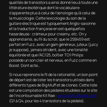
qualités de transistors a ainsi donné lieu à toute une
littérature ésotérique dont le vocabulaire
s’apparente plus à celui de l’œnologie qu’à celui de
la musicologie. Cette lexicologie du son de la
guitare électrique est typiquement Anglo-saxonne
et la traduction française en est quelquefois
hasardeuse : crémeux pour
creamy
, etc. On y
apprend ainsi, au fil du scroll, que le 2SB459 est
parfait en Fuzz, avec un gain généreux, juteux (
juicy
je suppose), jamais strident, avec une tonalité
équilibrée et que l’AC125, boîtier TO1 Philips
possède un son clair et nerveux, en Fuzz comme en
Boost. Dont acte…
Si nous reprenons le fil de la rationalité, un bon point
de départ est de lister les transistors utilisés dans
différents types de Big Muff et de clones. Cette liste
est une compilation des pédales étudiées sur le site
de l’incontournable Kit Rae :
www.bigmuffpage.com
(Q1 à Q4, pour les 4 transistors de la pédale).