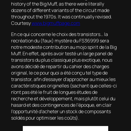
history of the Big Muff, as there were literally
dozens of different variants of the circuit made
throughout the 1970s. It was continually revised.
Courtesy
www.bigmuffpage.com
En ce qui concerne le choix des transistors… la
recréation du (faux) mystère du FS36999 sera
notre modeste contribution au
mojo spirit
de la Big
Muff. En effet, après avoir testé un large panel de
transistors du plus classique plus exotique, nous
avons décidé de repartir du cahier des charges
original, le ce pour quoi a été conçu tel type de
transistor, afin d’essayer d’approcher au mieux les
caractéristiques originelles (sachant que celles-ci
n’ont pas été le fruit de longues études de
recherche et développement, mais plutôt celui du
hasard et des contingences de l’époque, en clair
l’opportunité d’acheter un stock de composants
soldés pour optimiser les coûts).