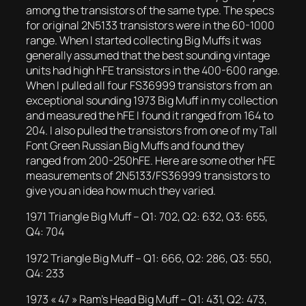
among the transistors of the same type. The specs
for original 2N5133 transistors were in the 60-1000
range. When I started collecting Big Muffs it was
generally assumed that the best sounding vintage
units had high hFE transistors in the 400-600 range.
When I pulled all four FS36999 transistors from an
exceptional sounding 1973 Big Muff in my collection
and measured the hFE I found it ranged from 164 to
204. I also pulled the transistors from one of my Tall
Font Green Russian Big Muffs and found they
ranged from 200-250hFE. Here are some other hFE
measurements of 2N5133/FS36999 transistors to
give you an idea how much they varied.
1971 Triangle Big Muff – Q1: 702, Q2: 632, Q3: 655,
Q4: 704
1972 Triangle Big Muff – Q1: 666, Q2: 286, Q3: 550,
Q4: 233
1973 « 47 » Ram’s Head Big Muff – Q1: 431, Q2: 473,