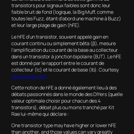
transistors pour signaux faibles sont donc leur
faible bruit de fond (logique, la Big Muff, comme
toutes les Fuzz, étant d’abord une machine à Buzz)
et leur large plage de gain (hFE).
Le hFE d’un transistor, souvent appelé gain en
courant continu ou simplement bêta (β), mesure
l’amplification du courant de la base au collecteur
dans un transistor à jonction bipolaire (BJT). Le hFE
est donné par le rapport entre le courant de
collecteur (Ic) et le courant de base (Ib). Courtesy
www.ovaga.com
Cette notion de hFE a donné également lieu à des
débats passionnés dans le monde des DIYers (quelle
valeur optimale choisir pour chacun des 4
transistors), débat plus ou moins tranché par Kit
Rae lui-même qui déclare :
One transistor type may have higher or lower hFE
than another, and those values can vary greatly