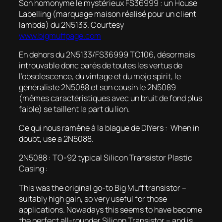
Son homonyme le mystérieux FS36999 : un
House
Labelling
(marquage maison réalisé pour un client
lambda) du 2N5133.
Courtesy
www.bigmuffpage.com
En dehors du 2N5133/FS36999 TO106, désormais
introuvable donc parés de toutes les vertus de
l’obsolescence, du vintage et du
mojo spirit
, le
généraliste 2N5088 et son cousin le 2N5089
(mêmes caractéristiques avec un bruit de fond plus
faible) se taillent la part du lion.
Ce qui nous ramène à la blague de DIYers :
When in
doubt, use a 2N5088.
2N5088 : TO-92 typical Silicon Transistor Plastic
Casing :
This was the original go-to Big Muff transistor –
suitably high gain, so very useful for those
applications. Nowadays this seems to have become
the perfect all-rounder Silicon Transistor – and is