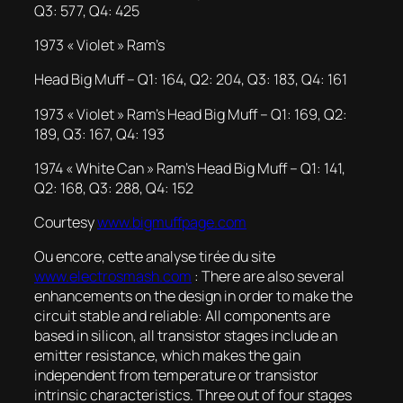
Q3: 577, Q4: 425
1973 « Violet » Ram’s
Head Big Muff – Q1: 164, Q2: 204, Q3: 183, Q4: 161
1973 « Violet » Ram’s Head Big Muff – Q1: 169, Q2:
189, Q3: 167, Q4: 193
1974 « White Can » Ram’s Head Big Muff – Q1: 141,
Q2: 168, Q3: 288, Q4: 152
Courtesy
www.bigmuffpage.com
Ou encore, cette analyse tirée du site
www.electrosmash.com
: There are also several
enhancements on the design in order to make the
circuit stable and reliable: All components are
based in silicon, all transistor stages include an
emitter resistance, which makes the gain
independent from temperature or transistor
intrinsic characteristics. Three out of four stages