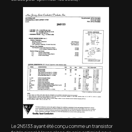
Le 2N5133 ayant été conçu comme un transistor