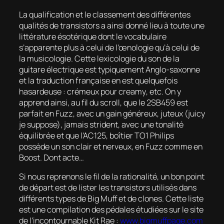
La qualification et le classement des différentes
qualités de transistors a ainsi donné lieu à toute une
littérature ésotérique dont le vocabulaire
s’apparente plus à celui de l’œnologie qu’à celui de
la musicologie. Cette lexicologie du son de la
guitare électrique est typiquement Anglo-saxonne
et la traduction française en est quelquefois
hasardeuse : crémeux pour
creamy
, etc. On y
apprend ainsi, au fil du scroll, que le 2SB459 est
parfait en Fuzz, avec un gain généreux, juteux (
juicy
je suppose), jamais strident, avec une tonalité
équilibrée et que l’AC125, boîtier TO1 Philips
possède un son clair et nerveux, en Fuzz comme en
Boost. Dont acte…
Si nous reprenons le fil de la rationalité, un bon point
de départ est de lister les transistors utilisés dans
différents types de Big Muff et de clones. Cette liste
est une compilation des pédales étudiées sur le site
de l’incontournable Kit Rae :
www.bigmuffpage.com