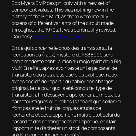
Bob Myers BMP design, only with a new set of
component values. This was nothing new in the
history of the Big Muff, as there were literally
dozens of different variants of the circuit made
throughout the 1970s. It was continually revised.
Courtesy
www.bigmuffpage.com
En ce qui concerne le choix des transistors… la
recréation du (faux) mystère du FS36999 sera
notre modeste contribution au
mojo spirit
de la Big
Muff. En effet, après avoir testé un large panel de
transistors du plus classique plus exotique, nous
avons décidé de repartir du cahier des charges
original, le ce pour quoi a été conçu tel type de
transistor, afin d’essayer d’approcher au mieux les
caractéristiques originelles (sachant que celles-ci
n’ont pas été le fruit de longues études de
recherche et développement, mais plutôt celui du
hasard et des contingences de l’époque, en clair
l’opportunité d’acheter un stock de composants
soldés pour optimiser les coûts).