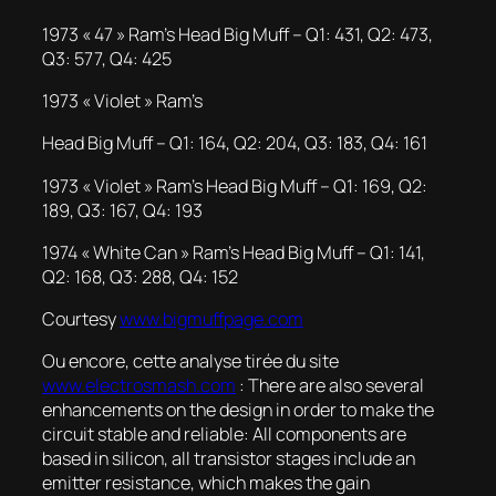
1973 « 47 » Ram’s Head Big Muff – Q1: 431, Q2: 473,
Q3: 577, Q4: 425
1973 « Violet » Ram’s
Head Big Muff – Q1: 164, Q2: 204, Q3: 183, Q4: 161
1973 « Violet » Ram’s Head Big Muff – Q1: 169, Q2:
189, Q3: 167, Q4: 193
1974 « White Can » Ram’s Head Big Muff – Q1: 141,
Q2: 168, Q3: 288, Q4: 152
Courtesy
www.bigmuffpage.com
Ou encore, cette analyse tirée du site
www.electrosmash.com
: There are also several
enhancements on the design in order to make the
circuit stable and reliable: All components are
based in silicon, all transistor stages include an
emitter resistance, which makes the gain