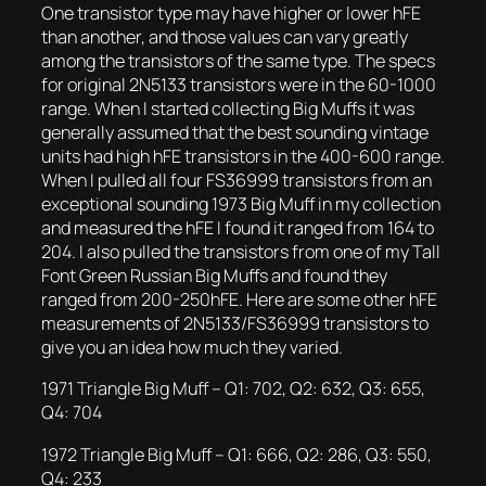
One transistor type may have higher or lower hFE
than another, and those values can vary greatly
among the transistors of the same type. The specs
for original 2N5133 transistors were in the 60-1000
range. When I started collecting Big Muffs it was
generally assumed that the best sounding vintage
units had high hFE transistors in the 400-600 range.
When I pulled all four FS36999 transistors from an
exceptional sounding 1973 Big Muff in my collection
and measured the hFE I found it ranged from 164 to
204. I also pulled the transistors from one of my Tall
Font Green Russian Big Muffs and found they
ranged from 200-250hFE. Here are some other hFE
measurements of 2N5133/FS36999 transistors to
give you an idea how much they varied.
1971 Triangle Big Muff – Q1: 702, Q2: 632, Q3: 655,
Q4: 704
1972 Triangle Big Muff – Q1: 666, Q2: 286, Q3: 550,
Q4: 233