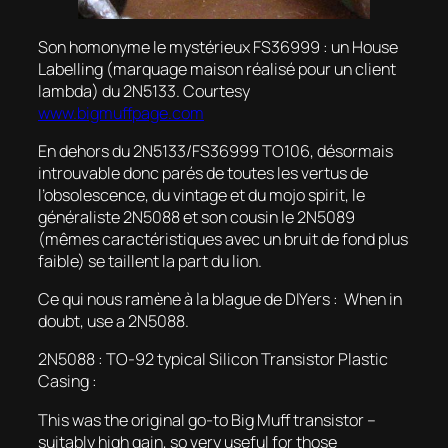
Son homonyme le mystérieux FS36999 : un
House
Labelling
(marquage maison réalisé pour un client
lambda) du 2N5133.
Courtesy
www.bigmuffpage.com
En dehors du 2N5133/FS36999 TO106, désormais
introuvable donc parés de toutes les vertus de
l’obsolescence, du vintage et du
mojo spirit
, le
généraliste 2N5088 et son cousin le 2N5089
(mêmes caractéristiques avec un bruit de fond plus
faible) se taillent la part du lion.
Ce qui nous ramène à la blague de DIYers :
When in
doubt, use a 2N5088.
2N5088 : TO-92 typical Silicon Transistor Plastic
Casing :
This was the original go-to Big Muff transistor –
suitably high gain, so very useful for those